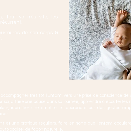
 tout va très vite, les
récurrent.
 murmures de son corps &
.
d'accompagner très tôt l'Enfant, vers une prise de conscience de
ur soi, à faire une pause dans sa journée, apprendre à écouter les
ouleur, identifier une émotion et apprendre par des gestes si
iser.
et une pratique réguliers, faire en sorte que l'enfant acquiè
'auto apaiser de façon naturelle.