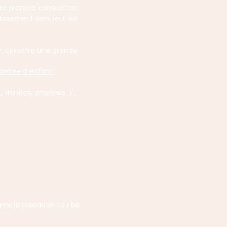
aire prendre conscience
uissement vers leur vie
r, qui offre une grande
hambre d'enfant.
rhinites, énurésie...) ,
mme le roseau se courbe