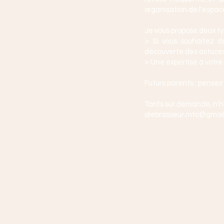
organisation de l'espace
Je vous propose deux 
> Si vous souhaitez d
découverte des astuces 
> Une expertise à votre
Futurs parents : pensez
Tarifs sur demande, n'h
alebrasseur.mtc@gmai
Audrey Lebrasseur