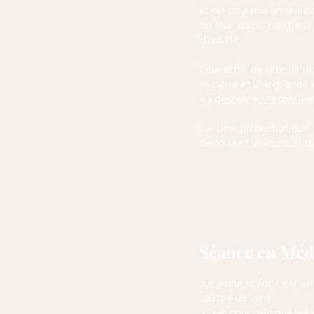
C'est pour moi un vrai 
de leur corps, c'est le
d’adulte.
​Leur offrir de grandir
sécurité et une grande 
​=>
découvrez l'expertis
=> Une problématique en 
découvrez les consultati
Séance en Méd
Le jeune enfant est se
au gré du vent.
C'est pour cela que les