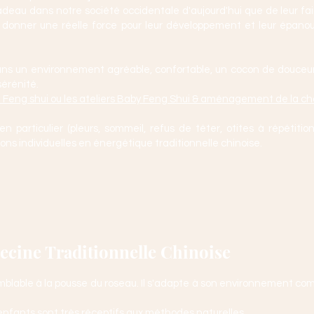
cadeau dans notre société occidentale d'aujourd'hui que de leur f
ur donner une réelle force pour leur développement et leur épano
 dans un environnement agréable, confortable, un cocon de douceu
sérénité.
e Feng shui ou les ateliers Baby Feng Shui & aménagement de la c
particulier (pleurs, sommeil, refus de téter, otites à répétition, 
ons individuelles en énergétique traditionnelle chinoise.
ecine Traditionnelle Chinoise
mblable à la pousse du roseau. Il s'adapte à son environnement co
 enfants sont très réceptifs aux méthodes naturelles.