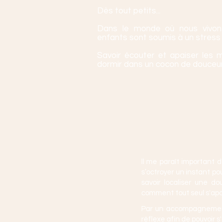
Dès tout petits...
Dans le monde où nous vivons,
enfants sont soumis à un stress 
Savoir écouter et apaiser les
dormir dans un cocon de douceur
ll me paraît important 
s’octroyer un instant po
savoir localiser une d
comment tout seul s'apa
Par un accompagnement 
réflexe afin de pouvoir s