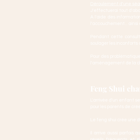
Déroulement d'une séa
J'effectuerai tout d'ab
A l'aide des informatio
l'accouchement... ainsi
Pendant cette consult
soulager les inconforts 
Pour des problématique
l'aménagement de la c
Feng Shui cha
L'arrivée d'un enfant 
pour les parents de crée
Le feng shui crée une d
Il arrive aussi parfoi
réveils fréquents...et