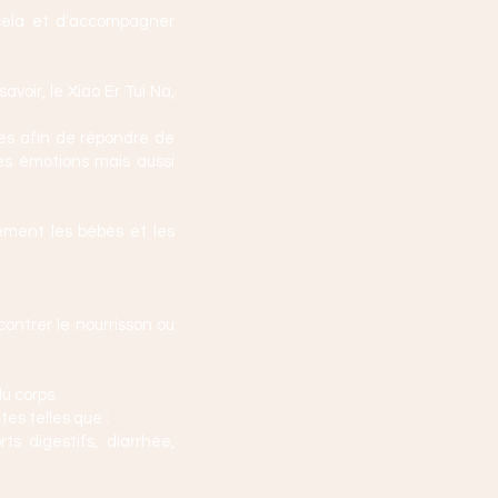
r cela et d'accompagner
avoir, le Xiao Er Tui Na,
ces afin de répondre de
les émotions mais aussi
ement les bébés et les
contrer le nourrisson ou
u corps.
es telles que :
s digestifs, diarrhée,