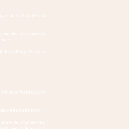
açon dont s'est déroulé
 simples vous pourrez
idien.
étude en Feng Shui pour
est en effet l'occasion
ien-être de l'enfant.
currence de cauchemars,
le? orientation du lit,