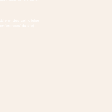
btenir dès cet atelier
onférences" du site).
© 2021 Audrey L
[Crédit photos personnelles : Lionel Pesqué photo