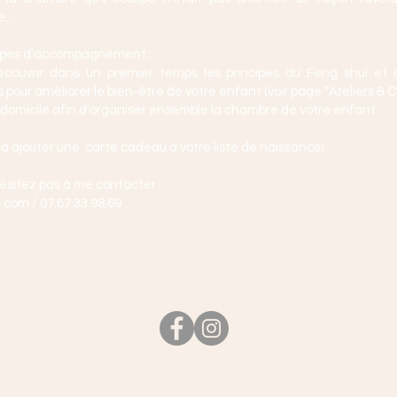
...
types d'accompagnement :
écouvrir dans un premier temps les principes du Feng shui et o
pour améliorer le bien-être de votre enfant (voir page "Ateliers & C
 domicile afin d'organiser ensemble la chambre de votre enfant.
 à ajouter une carte cadeau à votre liste de naissance!
ésitez pas à me contacter :
l.com
/ 07.67.33.98.69