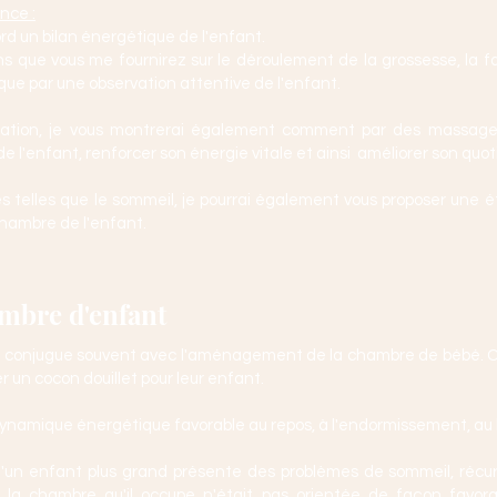
nce :
ord un bilan énergétique de l'enfant.
ns que vous me fournirez sur le déroulement de la grossesse, la f
 que par une observation attentive de l'enfant.
ation, je vous montrerai également comment par des massages
de l'enfant, renforcer son énergie vitale et ainsi améliorer son quot
s telles que le sommeil, je pourrai également vous proposer une 
hambre de l'enfant.
mbre d'enfant
se conjugue souvent avec l'aménagement de la chambre de bébé. C'
r un cocon douillet pour leur enfant.
ynamique énergétique favorable au repos, à l'endormissement, au b
s qu'un enfant plus grand présente des problèmes de sommeil, ré
 si la chambre qu'il occupe n'était pas orientée de façon favorab