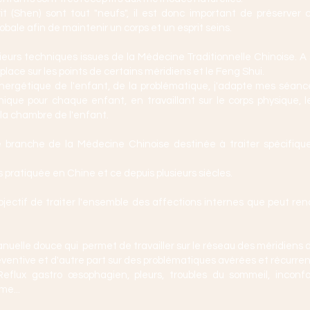
rit (Shen) sont tout "neufs", il est donc important de préserve
bale afin de maintenir un corps et un esprit seins.
sieurs techniques issues de la Médecine Traditionnelle Chinoise. A s
e place sur les points de certains méridiens et le Feng Shui.
énergétique de l'enfant, de la problématique, j'adapte mes séan
unique pour chaque enfant, en travaillant sur le corps physique, 
e, la chambre de l'enfant.
e branche de la Médecine Chinoise destinée à traiter spécifiqu
 pratiquée en Chine et ce depuis plusieurs siècles.
bjectif de traiter l'ensemble des affections internes que peut ren
uelle douce qui permet de travailler sur le réseau des méridiens d
ventive et d'autre part sur des problématiques avérées et récurrent
flux gastro œsophagien, pleurs, troubles du sommeil, inconfort
me...