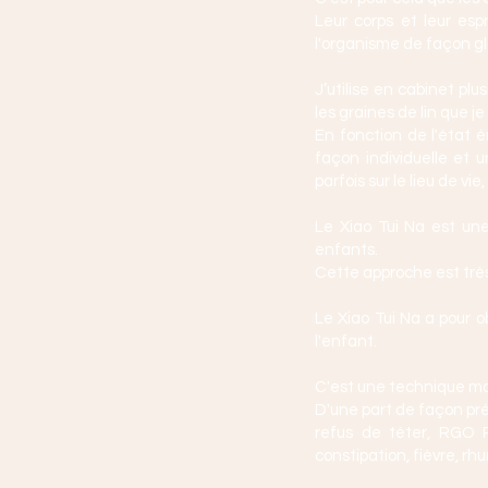
Leur corps et leur esp
l'organisme de façon glo
J’utilise en cabinet plu
les graines de lin que j
En fonction de l'état 
façon individuelle et 
parfois sur le lieu de vi
Le Xiao Tui Na est un
enfants.
Cette approche est très
Le Xiao Tui Na a pour o
l'enfant.
C'est une technique man
D'une part de façon pré
refus de téter, RGO Re
constipation, fièvre, rhu