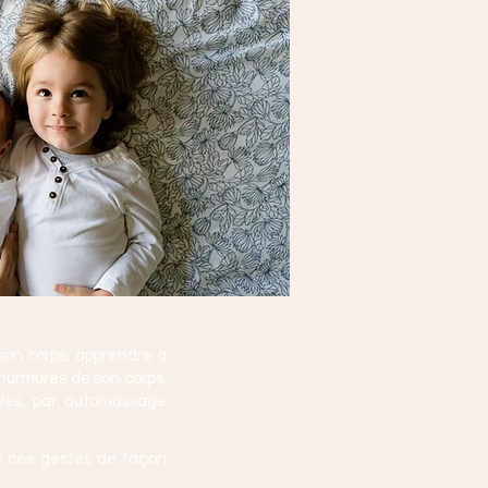
 son corps, apprendre à
 murmures de son corps,
mples, par automassage
re ces gestes de façon